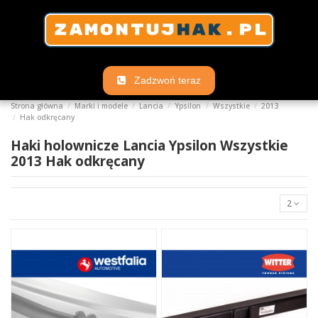
Zadzwoń teraz
Strona główna
Marki i modele
Lancia
Ypsilon
Wszystkie
2013
Hak odkręcany
Haki holownicze Lancia Ypsilon Wszystkie
2013 Hak odkręcany
2