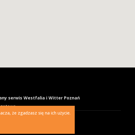
ny serwis Westfalia i Witter Poznań
ogotowo
cza, że zgadzasz się na ich użycie.