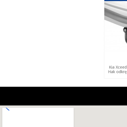
Kia Xcee
Hak odkrę