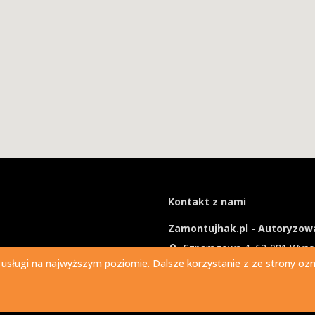
Kontakt z nami
Zamontujhak.pl - Autoryzowa
Szparagowa 4, 62-081 Wys
 usługi na najwyższym poziomie. Dalsze korzystanie z ze strony ozna
730 037 037
Ile kosztuje montaż haka?