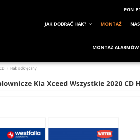
PON-PT
JAK DOBRAĆ HAK?
MONTAŻ
NAS
MONTAŻ ALARMÓW
 CD
Hak odkręcany
olownicze Kia Xceed Wszystkie 2020 CD 