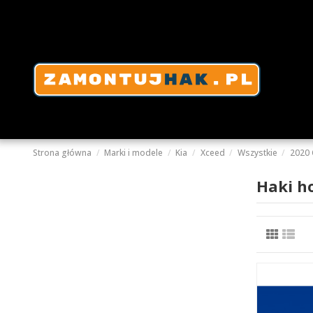
Strona główna
Marki i modele
Kia
Xceed
Wszystkie
2020
Haki h