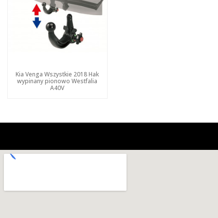
Kia Venga Wszystkie 2018 Hak
wypinany pionowo Westfalia
A40V