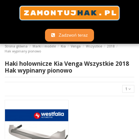
Zadzwoń teraz
Strona główna
Marki i modele
Kia
Venga
Wszystkie
2018
Hak wypinany pionowo
Haki holownicze Kia Venga Wszystkie 2018
Hak wypinany pionowo
1