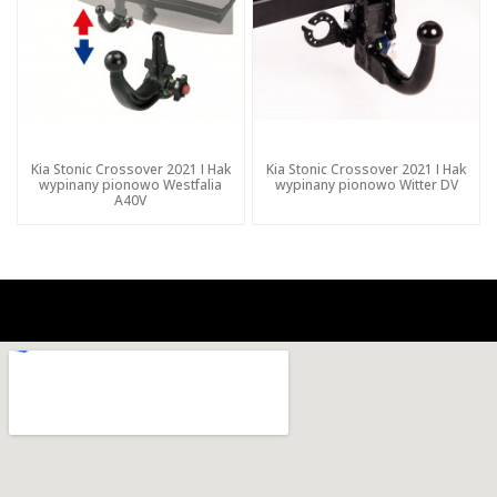
Kia Stonic Crossover 2021 I Hak
Kia Stonic Crossover 2021 I Hak
wypinany pionowo Westfalia
wypinany pionowo Witter DV
A40V