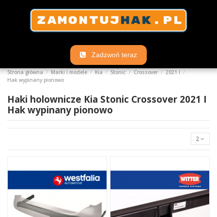
Zadzwoń teraz
Strona główna
Marki i modele
Kia
Stonic
Crossover
2021 I
Hak wypinany pionowo
Haki holownicze Kia Stonic Crossover 2021 I
Hak wypinany pionowo
2