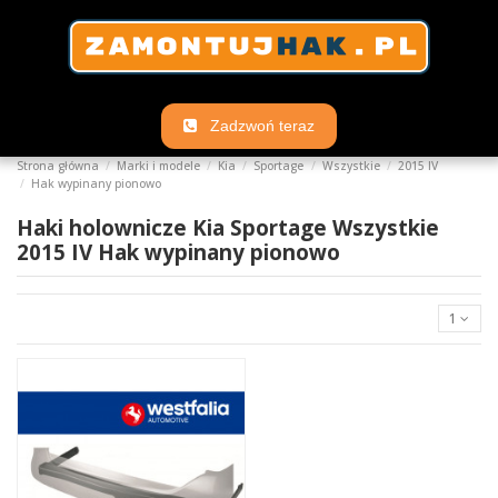
Zadzwoń teraz
Strona główna
Marki i modele
Kia
Sportage
Wszystkie
2015 IV
Hak wypinany pionowo
Haki holownicze Kia Sportage Wszystkie
2015 IV Hak wypinany pionowo
1