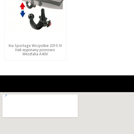
Kia Sportage Wszystkie 2015 IV
Hak wypinany pionowo
Westfalia A40V