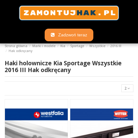
Zadzwoń teraz
Strona główna
Marki i modele
Kia
Sportage
Wszystkie
2016 III
Hak odkręcany
Haki holownicze Kia Sportage Wszystkie
2016 III Hak odkręcany
2