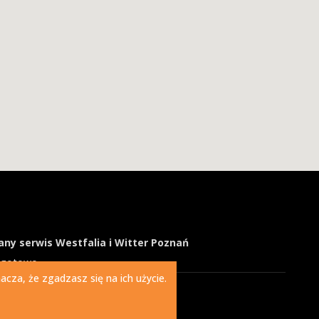
ny serwis Westfalia i Witter Poznań
ogotowo
cza, że zgadzasz się na ich użycie.