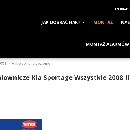
PON-PT
JAK DOBRAĆ HAK?
MONTAŻ
NAS
MONTAŻ ALARMÓW
08 II
Hak wypinany poziomo
olownicze Kia Sportage Wszystkie 2008 