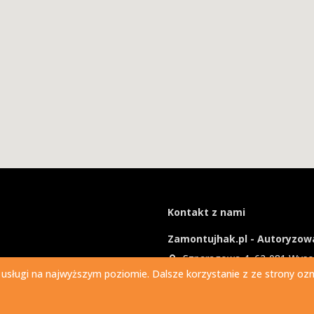
Kontakt z nami
Zamontujhak.pl - Autoryzowa
Szparagowa 4, 62-081 Wys
 usługi na najwyższym poziomie. Dalsze korzystanie z ze strony ozna
730 037 037
Ile kosztuje montaż haka?