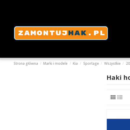
Strona główna
Marki i modele
Kia
Sportage
Wszystkie
20
Haki h