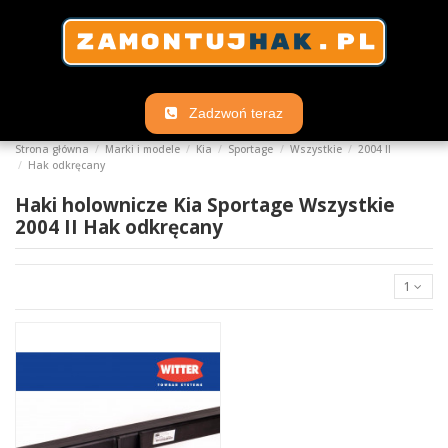
Zadzwoń teraz
Strona główna
Marki i modele
Kia
Sportage
Wszystkie
2004 II
Hak odkręcany
Haki holownicze Kia Sportage Wszystkie
2004 II Hak odkręcany
1