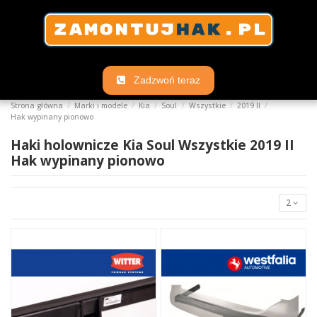
Zadzwoń teraz
Strona główna
Marki i modele
Kia
Soul
Wszystkie
2019 II
Hak wypinany pionowo
Haki holownicze Kia Soul Wszystkie 2019 II
Hak wypinany pionowo
2