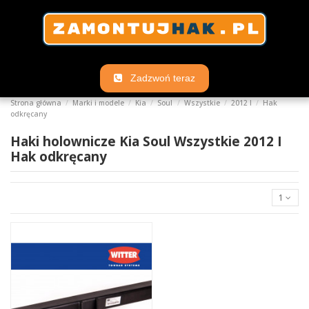
Zadzwoń teraz
Strona główna
Marki i modele
Kia
Soul
Wszystkie
2012 I
Hak
odkręcany
Haki holownicze Kia Soul Wszystkie 2012 I
Hak odkręcany
1