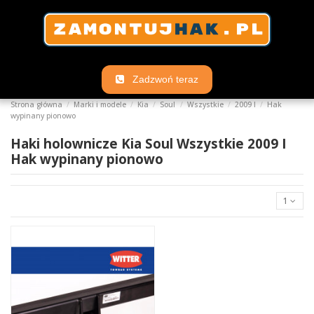
Zadzwoń teraz
Strona główna
Marki i modele
Kia
Soul
Wszystkie
2009 I
Hak
wypinany pionowo
Haki holownicze Kia Soul Wszystkie 2009 I
Hak wypinany pionowo
1