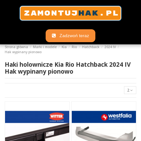
Zadzwoń teraz
Strona główna
Marki i modele
Kia
Rio
Hatchback
2024 IV
Hak wypinany pionowo
Haki holownicze Kia Rio Hatchback 2024 IV
Hak wypinany pionowo
2