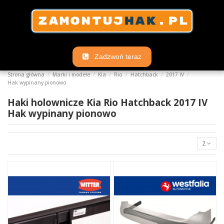
Zadzwoń teraz
Strona główna
Marki i modele
Kia
Rio
Hatchback
2017 IV
Hak wypinany pionowo
Haki holownicze Kia Rio Hatchback 2017 IV
Hak wypinany pionowo
2