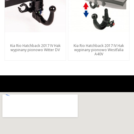
Kia Rio Hatchback 2017 IV Hak
Kia Rio Hatchback 2017 IV Hak
wypinany pionowo Witter DV
wypinany pionowo Westfalia
A40V