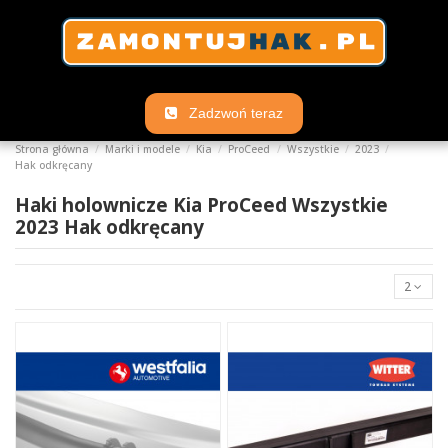
Zadzwoń teraz
Strona główna
Marki i modele
Kia
ProCeed
Wszystkie
2023
Hak odkręcany
Haki holownicze Kia ProCeed Wszystkie
2023 Hak odkręcany
2