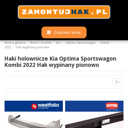
Zadzwoń teraz
Strona główna
Marki i modele
Kia
Optima Sportswagon
Kombi
2022
Hak wypinany pionowo
Haki holownicze Kia Optima Sportswagon
Kombi 2022 Hak wypinany pionowo
2