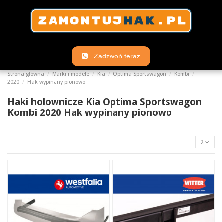
Zadzwoń teraz
Strona główna
Marki i modele
Kia
Optima Sportswagon
Kombi
2020
Hak wypinany pionowo
Haki holownicze Kia Optima Sportswagon
Kombi 2020 Hak wypinany pionowo
2