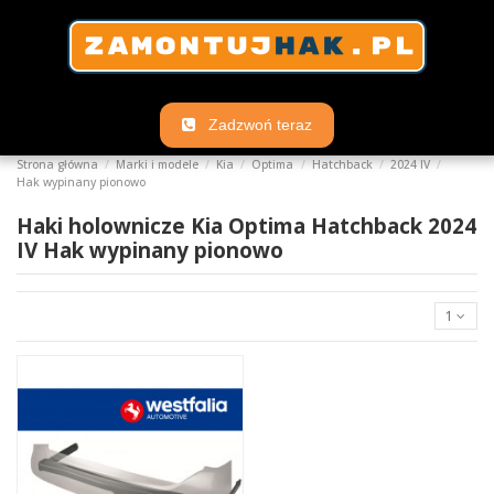
Zadzwoń teraz
Strona główna
Marki i modele
Kia
Optima
Hatchback
2024 IV
Hak wypinany pionowo
Haki holownicze Kia Optima Hatchback 2024
IV Hak wypinany pionowo
1