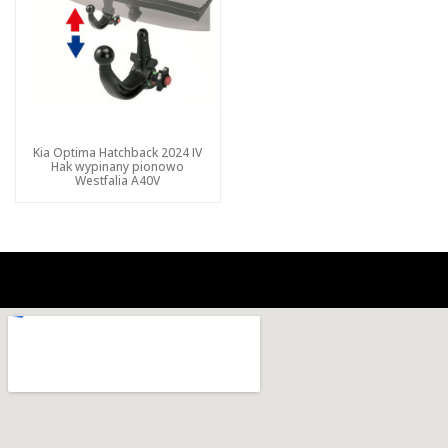
Kia Optima Hatchback 2024 IV
Hak wypinany pionowo
Westfalia A40V