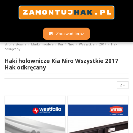
Zadzwoń teraz
Strona główna
Marki i modele
Kia
Niro
Wszystkie
2017
Hak
odkręcany
Haki holownicze Kia Niro Wszystkie 2017
Hak odkręcany
2