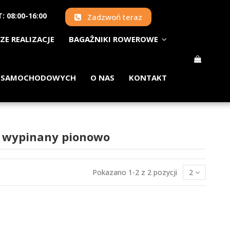
: 08:00-16:00
Zadzwoń teraz
ZE REALIZACJE
BAGAŻNIKI ROWEROWE
 SAMOCHODOWYCH
O NAS
KONTAKT
k wypinany pionowo
Pokazano 1-2 z 2 pozycji
2