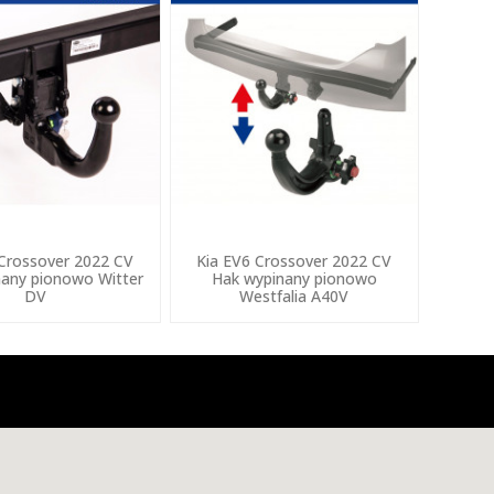
 Crossover 2022 CV
Kia EV6 Crossover 2022 CV
any pionowo Witter
Hak wypinany pionowo
DV
Westfalia A40V