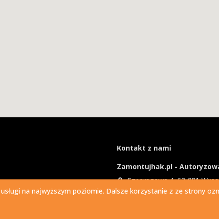
Kontakt z nami
Zamontujhak.pl - Autoryzowa
Szparagowa 4, 62-081 Wys
 usługi na najwyższym poziomie. Dalsze korzystanie z ze strony ozna
730 037 037
Ile kosztuje montaż haka?