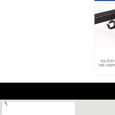
Kia EV6
Hak wypin