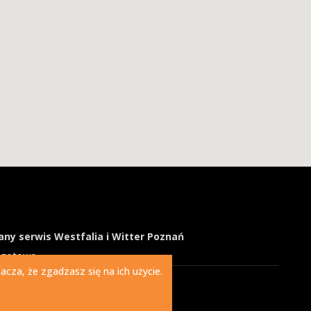
ny serwis Westfalia i Witter Poznań
ogotowo
cza, że zgadzasz się na ich użycie.