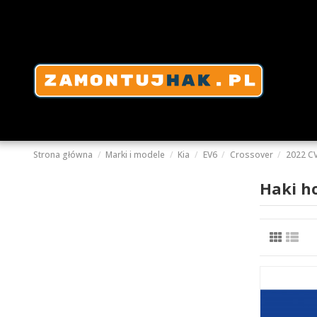
Strona główna
Marki i modele
Kia
EV6
Crossover
2022 C
Haki h