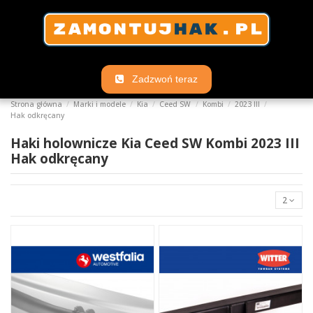
Zadzwoń teraz
Strona główna
Marki i modele
Kia
Ceed SW
Kombi
2023 III
Hak odkręcany
Haki holownicze Kia Ceed SW Kombi 2023 III
Hak odkręcany
2