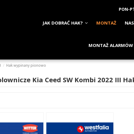
PON-PT
JAK DOBRAĆ HAK?
MONTAŻ
NAS
MONTAŻ ALARMÓW
I
Hak wypinany pionowo
olownicze Kia Ceed SW Kombi 2022 III H