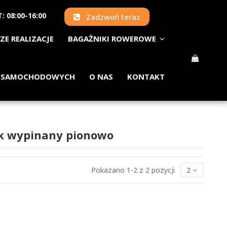
: 08:00-16:00
Zadzwoń teraz
ZE REALIZACJE
BAGAŻNIKI ROWEROWE
 SAMOCHODOWYCH
O NAS
KONTAKT
ak wypinany pionowo
Pokazano 1-2 z 2 pozycji
2