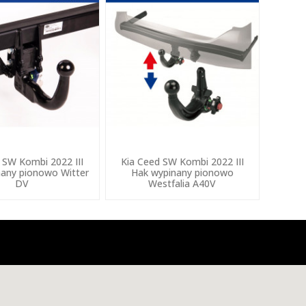
 SW Kombi 2022 III
Kia Ceed SW Kombi 2022 III
any pionowo Witter
Hak wypinany pionowo
DV
Westfalia A40V