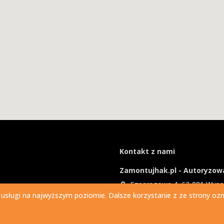
Kontakt z nami
Zamontujhak.pl - Autoryzowa
Szparagowa 4, 62-081 Wys
 usługi na najwyższym poziomie. Dalsze korzystanie z ze strony ozna
730 037 037
Ile kosztuje montaż haka?