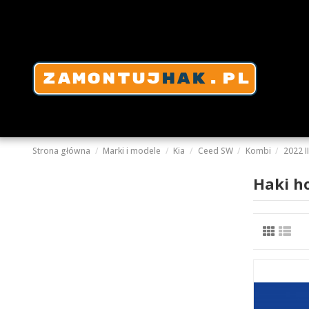
Strona główna
Marki i modele
Kia
Ceed SW
Kombi
2022 II
Haki h