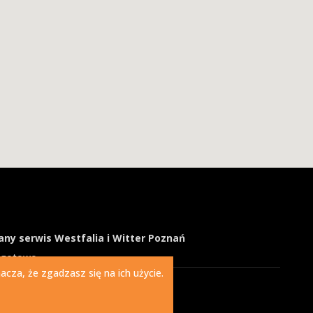
ny serwis Westfalia i Witter Poznań
ogotowo
cza, że zgadzasz się na ich użycie.