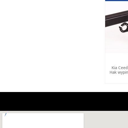
Kia Ceed
Hak wypin