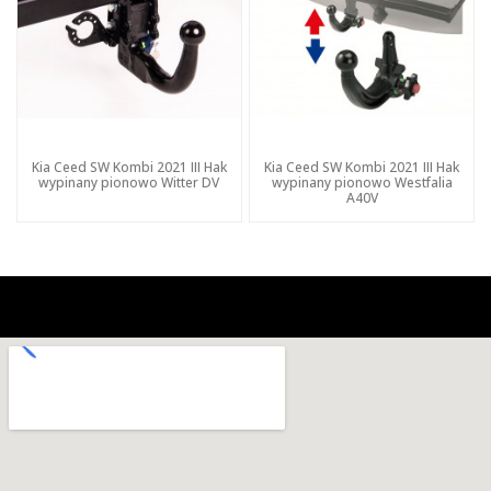
Kia Ceed SW Kombi 2021 III Hak
Kia Ceed SW Kombi 2021 III Hak
wypinany pionowo Witter DV
wypinany pionowo Westfalia
A40V