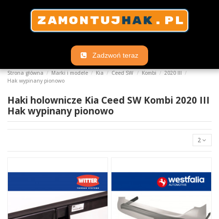
Zadzwoń teraz
Strona główna
Marki i modele
Kia
Ceed SW
Kombi
2020 III
Hak wypinany pionowo
Haki holownicze Kia Ceed SW Kombi 2020 III
Hak wypinany pionowo
2