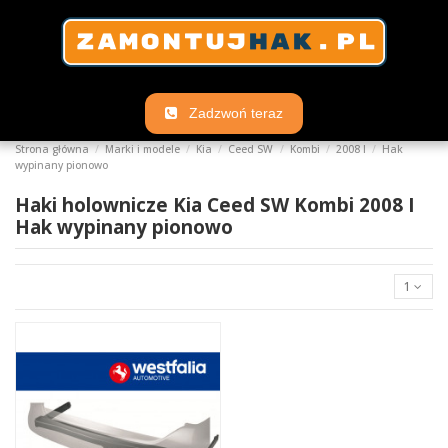
Zadzwoń teraz
Strona główna
Marki i modele
Kia
Ceed SW
Kombi
2008 I
Hak
wypinany pionowo
Haki holownicze Kia Ceed SW Kombi 2008 I
Hak wypinany pionowo
1