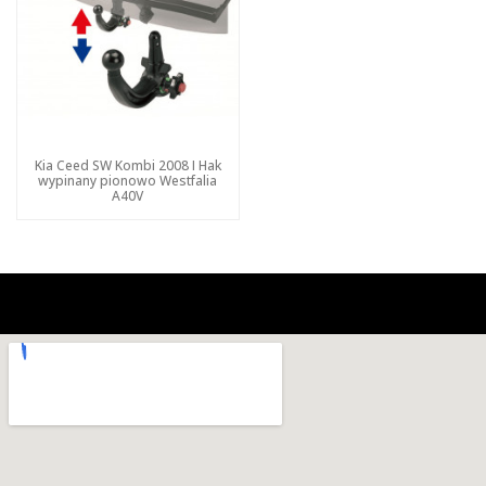
Kia Ceed SW Kombi 2008 I Hak
wypinany pionowo Westfalia
A40V