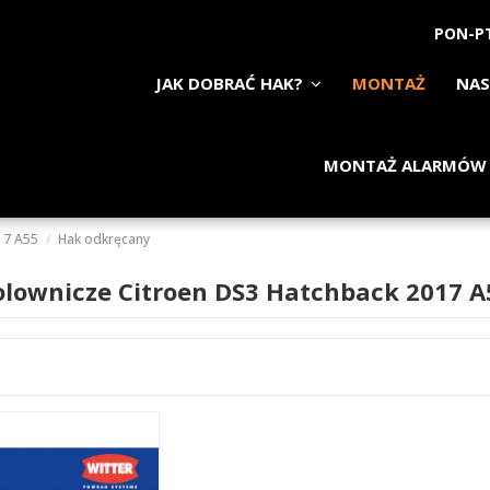
PON-PT
JAK DOBRAĆ HAK?
MONTAŻ
NAS
MONTAŻ ALARMÓW
17 A55
Hak odkręcany
olownicze Citroen DS3 Hatchback 2017 