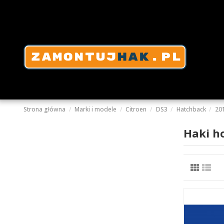
Strona główna
Marki i modele
Citroen
DS3
Hatchback
20
Haki h