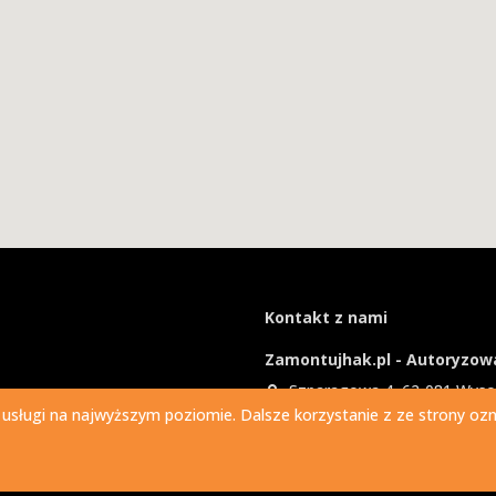
Kontakt z nami
Zamontujhak.pl - Autoryzowa
Szparagowa 4, 62-081 Wys
 usługi na najwyższym poziomie. Dalsze korzystanie z ze strony ozna
730 037 037
Ile kosztuje montaż haka?