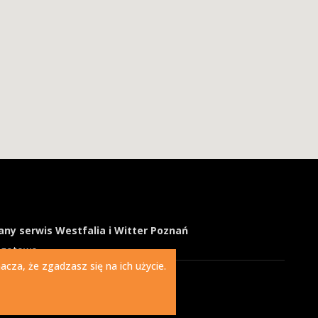
ny serwis Westfalia i Witter Poznań
ogotowo
cza, że zgadzasz się na ich użycie.